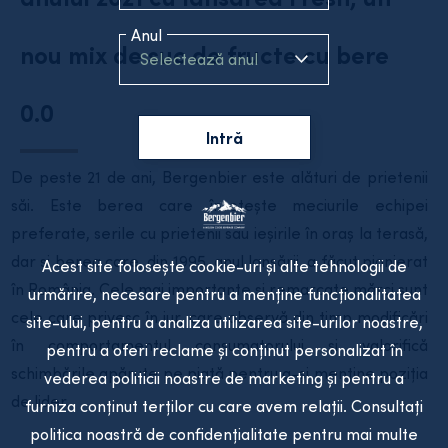
Anul
nou mix de suc de fructe cu bere
Selectează anul
0.0
Intră
De peste 21 de ani, Bergenbier este alături de prietenii
săi. Este berea care însoțește meciurile echipei
preferate, serile cu prietenii sau ieșirile în oraș la terasă,
dar și berea care, din 1995, anul lansării, a făcut pionierat
Acest site folosește cookie-uri și alte tehnologii de
în România. Cele mai importante și remarcate mărci sunt
urmărire, necesare pentru a menține funcționalitatea
cele care privesc în jur, care observă din timp modificări
site-ului, pentru a analiza utilizarea site-urilor noastre,
în comportamentul consumatorului și valorifică
pentru a oferi reclame și conținut personalizat în
schimbările apărute pe piață pentru a-și menține poziția
vederea politicii noastre de marketing și pentru a
de lider.
furniza conținut terților cu care avem relații. Consultați
politica noastră de confidențialitate pentru mai multe