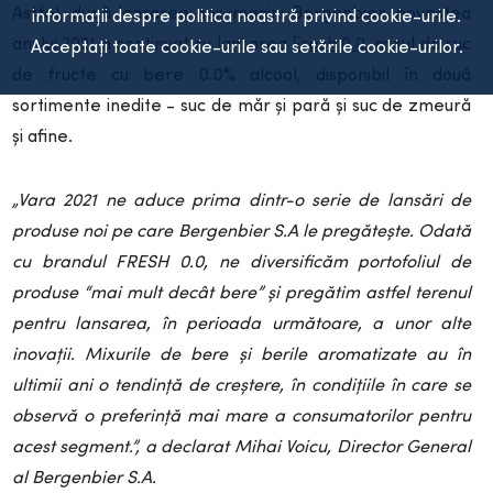
Astfel, după lansarea noii imagini Bergenbier, povestea
informații despre politica noastră privind cookie-urile.
anului 2021 a continuat cu lansarea
Fresh 0.0
, mixul de suc
Acceptați toate cookie-urile sau setările cookie-urilor.
de fructe cu bere 0.0% alcool, disponibil în două
sortimente inedite - suc de măr și pară și suc de zmeură
și afine.
„Vara 2021 ne aduce prima dintr-o serie de lansări de
produse noi pe care Bergenbier S.A le pregătește. Odată
cu brandul FRESH 0.0, ne diversificăm portofoliul de
produse “mai mult decât bere” și pregătim astfel terenul
pentru lansarea, în perioada următoare, a unor alte
inovații. Mixurile de bere și berile aromatizate au în
ultimii ani o tendință de creștere, în condițiile în care se
observă o preferință mai mare a consumatorilor pentru
acest segment.”, a declarat Mihai Voicu, Director General
al Bergenbier S.A.