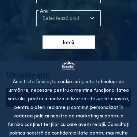
Anul
Selectează anul
Intră
Ultimele știri
Acest site folosește cookie-uri și alte tehnologii de
urmărire, necesare pentru a menține funcționalitatea
Selectează anul
site-ului, pentru a analiza utilizarea site-urilor noastre,
pentru a oferi reclame și conținut personalizat în
vederea politicii noastre de marketing și pentru a
furniza conținut terților cu care avem relații. Consultați
politica noastră de confidențialitate pentru mai multe