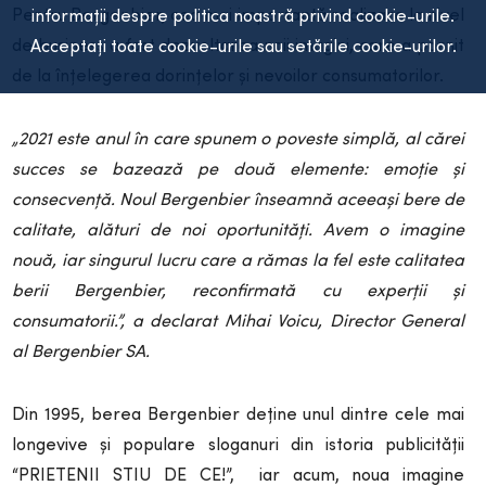
Pentru Bergenbier, cea mai importantă realizare la nivel
informații despre politica noastră privind cookie-urile.
de business a fost dezvoltarea noii imagini, care a pornit
Acceptați toate cookie-urile sau setările cookie-urilor.
de la înțelegerea dorințelor și nevoilor consumatorilor.
„2021 este anul în care spunem o poveste simplă, al cărei
succes se bazează pe două elemente: emoție și
consecvență. Noul Bergenbier înseamnă aceeași bere de
calitate, alături de noi oportunități. Avem o imagine
nouă, iar singurul lucru care a rămas la fel este calitatea
berii Bergenbier, reconfirmată cu experții și
consumatorii.”, a declarat Mihai Voicu, Director General
al Bergenbier SA.
Din 1995, berea Bergenbier deține unul dintre cele mai
longevive și populare sloganuri din istoria publicității
“PRIETENII STIU DE CE!”, iar acum, noua imagine