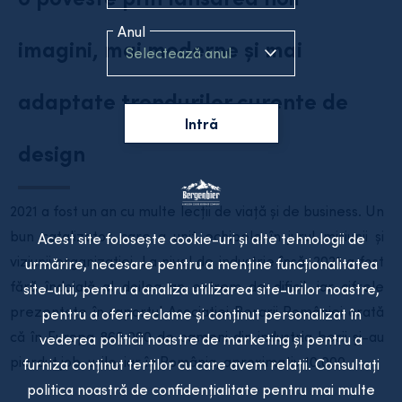
Anul
imagini, mai moderne și mai
Selectează anul
adaptate trendurilor curente de
Intră
design
2021 a fost un an cu multe lecții de viață și de business. Un
bun catalizator care a unit echipele în jurul misiunii și
Acest site folosește cookie-uri și alte tehnologii de
viziunii organizației. La nivel de industrie însă, 2021 a fost
urmărire, necesare pentru a menține funcționalitatea
fără îndoială al doilea an extrem de dificil, iar cifrele
site-ului, pentru a analiza utilizarea site-urilor noastre,
prezentate în raportul Asociației Berarii României arată
pentru a oferi reclame și conținut personalizat în
că în Europa 860.000 de oameni din industria berii şi-au
vederea politicii noastre de marketing și pentru a
pierdut job-urile, iar în România, aproximativ 10.000.
furniza conținut terților cu care avem relații. Consultați
politica noastră de confidențialitate pentru mai multe