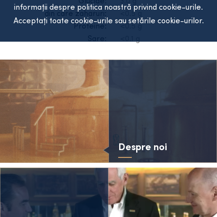
Glucide:
3.0 g
informații despre politica noastră privind cookie-urile.
din care zaharuri:
<0.5 g
Acceptați toate cookie-urile sau setările cookie-urilor.
Proteine:
<0.5 g
Sare:
<0.1 g
Despre noi