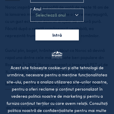
Noroc inspiră voioșie și poftă de viață de peste 16 ani de
Anul
la lansarea mărcii în România. Este o bere meșteșugită,
Selectează anul
cu un gust echilibrat datorat drojdiei de cultură pură.
Făcută după o rețetă românească veritabilă, ea
Intră
reprezintă frumoasele caracteristici ale românilor.
Gustul plin, bogat, hrănitor, a făcut ca Noroc să devină
rapid una dintre cele mai apreciate beri populare din
România. În 2007, Noroc inovează și lansează PET-ul de
Acest site folosește cookie-uri și alte tehnologii de
3L, complet nou pentru piața berii din România.
urmărire, necesare pentru a menține funcționalitatea
site-ului, pentru a analiza utilizarea site-urilor noastre,
Informații nutriționale, per 100 ml produs
pentru a oferi reclame și conținut personalizat în
Valoare energetică:
39 kcal / 163 kJ
vederea politicii noastre de marketing și pentru a
Grăsimi:
<0.5 g
furniza conținut terților cu care avem relații. Consultați
din care acizi grași saturați:
<0.1 g
politica noastră de confidențialitate pentru mai multe