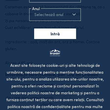
Caraiman este pauză binemeritată din călătoria ta, ca o
Anul
cabana în drum de munte care te invită să
Selectează anul
îți pui rucsacul jos și să-ți recapeți puterile.
Gust echilibrat, numai bun să-ți tragi sufletul.
Intră
Ingrediente: : apă, malț din orz, orz și hamei. Conține
gluten.
Alcool: 4.6% vol
Acest site folosește cookie-uri și alte tehnologii de
urmărire, necesare pentru a menține funcționalitatea
Informații nutriționale, per 100 ml produs
site-ului, pentru a analiza utilizarea site-urilor noastre,
Valoare energetică:
38 kcal / 161 kJ
pentru a oferi reclame și conținut personalizat în
Grăsimi:
<0.5 g
vederea politicii noastre de marketing și pentru a
din care acizi grași saturați:
<0.1 g
furniza conținut terților cu care avem relații. Consultați
Glucide:
3.2 g
politica noastră de confidențialitate pentru mai multe